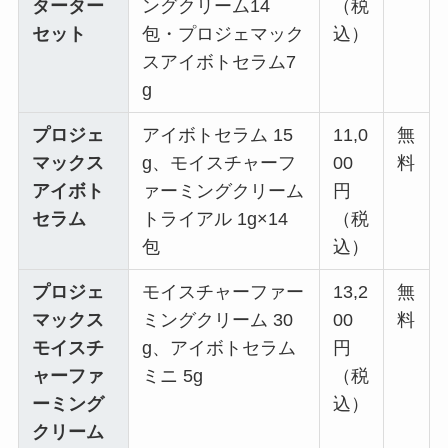
ターター
ングクリーム14
（税
セット
包・プロジェマック
込）
スアイボトセラム7
g
プロジェ
アイボトセラム 15
11,0
無
マックス
g、モイスチャーフ
00
料
アイボト
ァーミングクリーム
円
セラム
トライアル 1g×14
（税
包
込）
プロジェ
モイスチャーファー
13,2
無
マックス
ミングクリーム 30
00
料
モイスチ
g、アイボトセラム
円
ャーファ
ミニ 5g
（税
ーミング
込）
クリーム